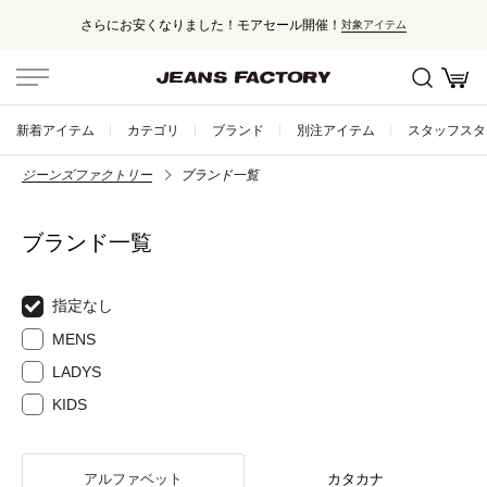
さらにお安くなりました！モアセール開催！
対象アイテム
新着アイテム
カテゴリ
ブランド
別注アイテム
スタッフスタ
ジーンズファクトリー
ブランド一覧
ブランド一覧
指定なし
MENS
LADYS
KIDS
アルファベット
カタカナ