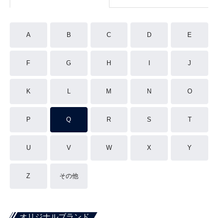
A
B
C
D
E
F
G
H
I
J
K
L
M
N
O
P
Q
R
S
T
U
V
W
X
Y
Z
その他
オリジナルブランド