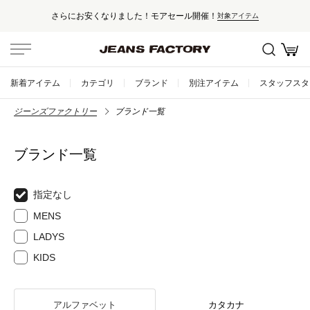
さらにお安くなりました！モアセール開催！
対象アイテム
新着アイテム
カテゴリ
ブランド
別注アイテム
スタッフスタ
ジーンズファクトリー
ブランド一覧
ブランド一覧
指定なし
MENS
LADYS
KIDS
アルファベット
カタカナ