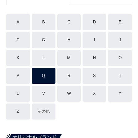
A
B
C
D
E
F
G
H
I
J
K
L
M
N
O
P
Q
R
S
T
U
V
W
X
Y
Z
その他
オリジナルブランド