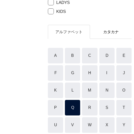
LADYS
KIDS
アルファベット
カタカナ
A
B
C
D
E
F
G
H
I
J
K
L
M
N
O
P
Q
R
S
T
U
V
W
X
Y