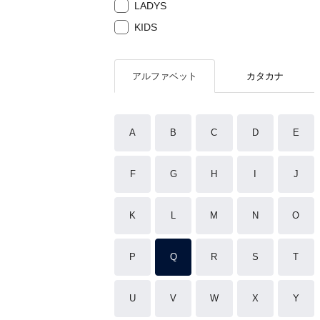
LADYS
KIDS
アルファベット
カタカナ
A
B
C
D
E
F
G
H
I
J
K
L
M
N
O
P
Q
R
S
T
U
V
W
X
Y