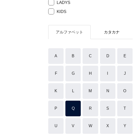
LADYS
KIDS
アルファベット
カタカナ
A
B
C
D
E
F
G
H
I
J
K
L
M
N
O
P
Q
R
S
T
U
V
W
X
Y