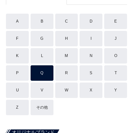
A
B
C
D
E
F
G
H
I
J
K
L
M
N
O
P
Q
R
S
T
U
V
W
X
Y
Z
その他
オリジナルブランド