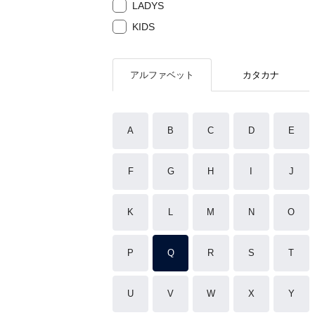
LADYS
KIDS
アルファベット
カタカナ
A
B
C
D
E
F
G
H
I
J
K
L
M
N
O
P
Q
R
S
T
U
V
W
X
Y