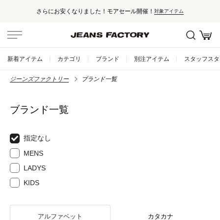
さらにお安くなりました！モアセール開催！
対象アイテム
新着アイテム
カテゴリ
ブランド
別注アイテム
スタッフスタ
ジーンズファクトリー
ブランド一覧
ブランド一覧
指定なし
MENS
LADYS
KIDS
アルファベット
カタカナ