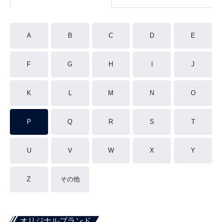
A
B
C
D
E
F
G
H
I
J
K
L
M
N
O
P
Q
R
S
T
U
V
W
X
Y
Z
その他
オリジナルブランド