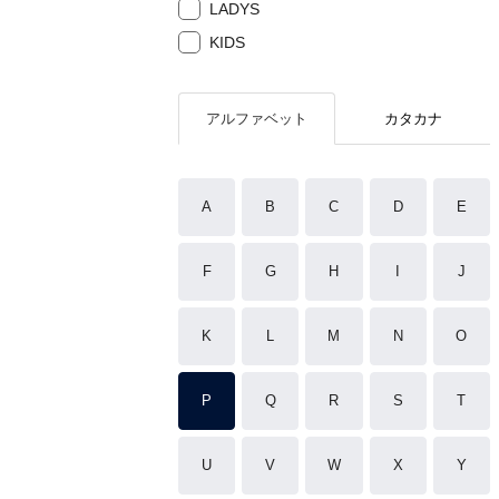
LADYS
KIDS
アルファベット
カタカナ
A
B
C
D
E
F
G
H
I
J
K
L
M
N
O
P
Q
R
S
T
U
V
W
X
Y