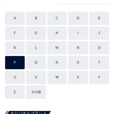
A
B
C
D
E
F
G
H
I
J
K
L
M
N
O
P
Q
R
S
T
U
V
W
X
Y
Z
その他
オリジナルブランド