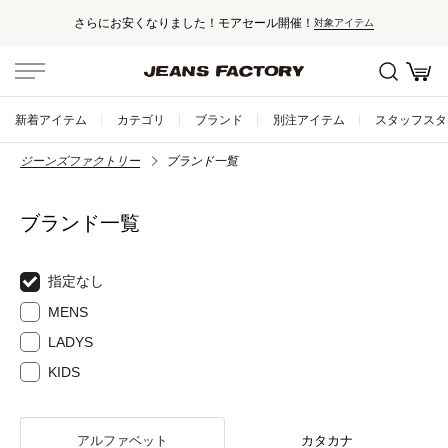
さらにお安くなりました！モアセール開催！
対象アイテム
新着アイテム
カテゴリ
ブランド
別注アイテム
スタッフスタ
ジーンズファクトリー
ブランド一覧
ブランド一覧
指定なし
MENS
LADYS
KIDS
アルファベット
カタカナ