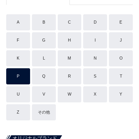
A
B
C
D
E
F
G
H
I
J
K
L
M
N
O
P
Q
R
S
T
U
V
W
X
Y
Z
その他
オリジナルブランド