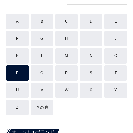
A
B
C
D
E
F
G
H
I
J
K
L
M
N
O
P
Q
R
S
T
U
V
W
X
Y
Z
その他
オリジナルブランド