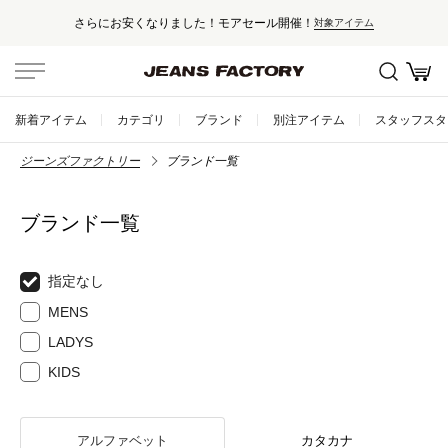
さらにお安くなりました！モアセール開催！
対象アイテム
新着アイテム
カテゴリ
ブランド
別注アイテム
スタッフスタ
ジーンズファクトリー
ブランド一覧
ブランド一覧
指定なし
MENS
LADYS
KIDS
アルファベット
カタカナ