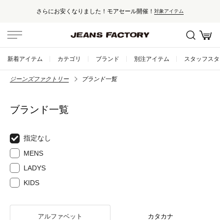
さらにお安くなりました！モアセール開催！
対象アイテム
新着アイテム
カテゴリ
ブランド
別注アイテム
スタッフスタ
ジーンズファクトリー
ブランド一覧
ブランド一覧
指定なし
MENS
LADYS
KIDS
アルファベット
カタカナ