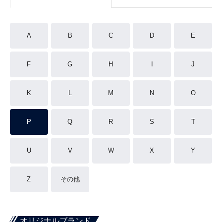
A
B
C
D
E
F
G
H
I
J
K
L
M
N
O
P
Q
R
S
T
U
V
W
X
Y
Z
その他
オリジナルブランド