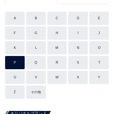
A
B
C
D
E
F
G
H
I
J
K
L
M
N
O
P
Q
R
S
T
U
V
W
X
Y
Z
その他
オリジナルブランド