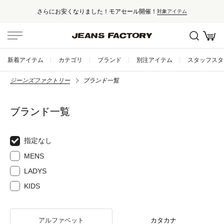
さらにお安くなりました！モアセール開催！
対象アイテム
新着アイテム
カテゴリ
ブランド
別注アイテム
スタッフスタ
ジーンズファクトリー
ブランド一覧
ブランド一覧
指定なし
MENS
LADYS
KIDS
アルファベット
カタカナ