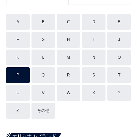
A
B
C
D
E
F
G
H
I
J
K
L
M
N
O
P
Q
R
S
T
U
V
W
X
Y
Z
その他
オリジナルブランド