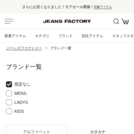
さらにお安くなりました！モアセール開催！
対象アイテム
新着アイテム
カテゴリ
ブランド
別注アイテム
スタッフスタ
ジーンズファクトリー
ブランド一覧
ブランド一覧
指定なし
MENS
LADYS
KIDS
アルファベット
カタカナ