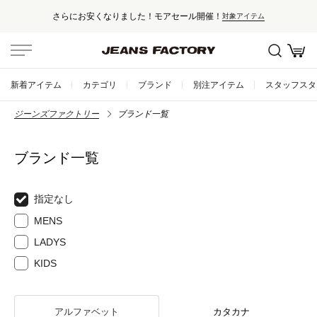
さらにお安くなりました！モアセール開催！
対象アイテム
新着アイテム
カテゴリ
ブランド
別注アイテム
スタッフスタ
ジーンズファクトリー
ブランド一覧
ブランド一覧
指定なし
MENS
LADYS
KIDS
アルファベット
カタカナ