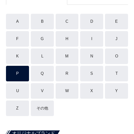
A
B
C
D
E
F
G
H
I
J
K
L
M
N
O
P
Q
R
S
T
U
V
W
X
Y
Z
その他
オリジナルブランド