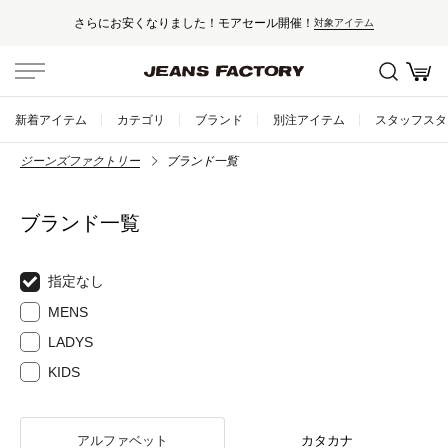
さらにお安くなりました！モアセール開催！
対象アイテム
新着アイテム
カテゴリ
ブランド
別注アイテム
スタッフスタ
ジーンズファクトリー
ブランド一覧
ブランド一覧
指定なし
MENS
LADYS
KIDS
アルファベット
カタカナ