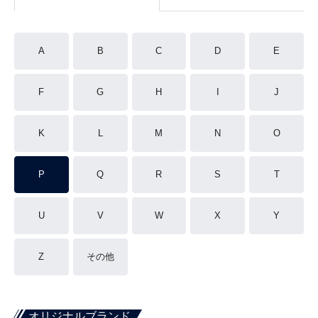
A
B
C
D
E
F
G
H
I
J
K
L
M
N
O
P
Q
R
S
T
U
V
W
X
Y
Z
その他
オリジナルブランド