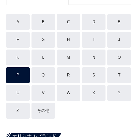
A
B
C
D
E
F
G
H
I
J
K
L
M
N
O
P
Q
R
S
T
U
V
W
X
Y
Z
その他
オリジナルブランド