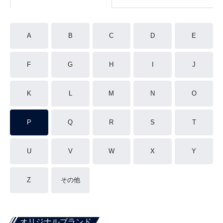
A
B
C
D
E
F
G
H
I
J
K
L
M
N
O
P
Q
R
S
T
U
V
W
X
Y
Z
その他
オリジナルブランド