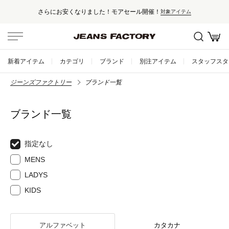
さらにお安くなりました！モアセール開催！
対象アイテム
新着アイテム
カテゴリ
ブランド
別注アイテム
スタッフスタ
ジーンズファクトリー
ブランド一覧
ブランド一覧
指定なし
MENS
LADYS
KIDS
アルファベット
カタカナ