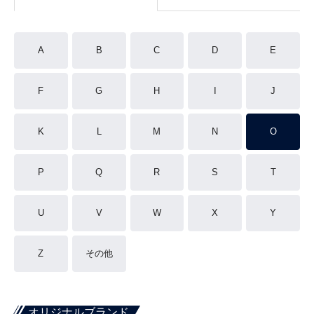
A
B
C
D
E
F
G
H
I
J
K
L
M
N
O
P
Q
R
S
T
U
V
W
X
Y
Z
その他
オリジナルブランド