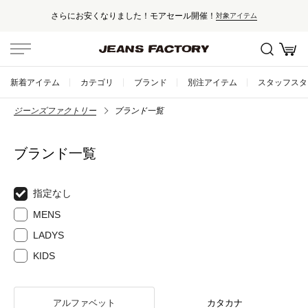
さらにお安くなりました！モアセール開催！
対象アイテム
新着アイテム
カテゴリ
ブランド
別注アイテム
スタッフスタ
ジーンズファクトリー
ブランド一覧
ブランド一覧
指定なし
MENS
LADYS
KIDS
アルファベット
カタカナ