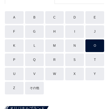
A
B
C
D
E
F
G
H
I
J
K
L
M
N
O
P
Q
R
S
T
U
V
W
X
Y
Z
その他
オリジナルブランド