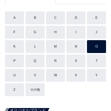
A
B
C
D
E
F
G
H
I
J
K
L
M
N
O
P
Q
R
S
T
U
V
W
X
Y
Z
その他
オリジナルブランド