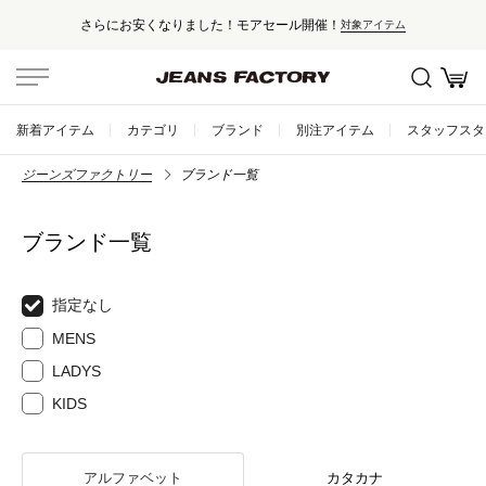
さらにお安くなりました！モアセール開催！
対象アイテム
新着アイテム
カテゴリ
ブランド
別注アイテム
スタッフスタ
ジーンズファクトリー
ブランド一覧
ブランド一覧
指定なし
MENS
LADYS
KIDS
アルファベット
カタカナ