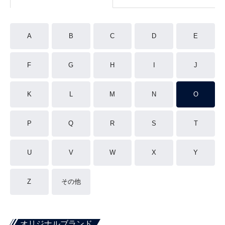
A
B
C
D
E
F
G
H
I
J
K
L
M
N
O
P
Q
R
S
T
U
V
W
X
Y
Z
その他
オリジナルブランド