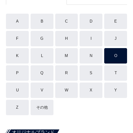
A
B
C
D
E
F
G
H
I
J
K
L
M
N
O
P
Q
R
S
T
U
V
W
X
Y
Z
その他
オリジナルブランド