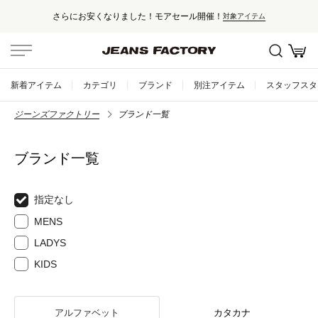
さらにお安くなりました！モアセール開催！
対象アイテム
新着アイテム
カテゴリ
ブランド
別注アイテム
スタッフスタ
ジーンズファクトリー
ブランド一覧
ブランド一覧
指定なし
MENS
LADYS
KIDS
アルファベット
カタカナ