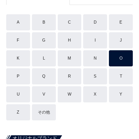
A
B
C
D
E
F
G
H
I
J
K
L
M
N
O
P
Q
R
S
T
U
V
W
X
Y
Z
その他
オリジナルブランド