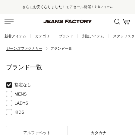
さらにお安くなりました！モアセール開催！
対象アイテム
新着アイテム
カテゴリ
ブランド
別注アイテム
スタッフスタ
ジーンズファクトリー
ブランド一覧
ブランド一覧
指定なし
MENS
LADYS
KIDS
アルファベット
カタカナ