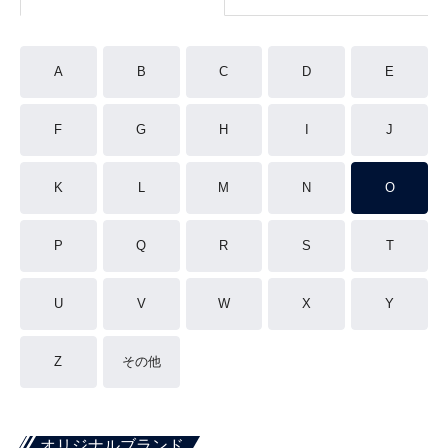
A
B
C
D
E
F
G
H
I
J
K
L
M
N
O
P
Q
R
S
T
U
V
W
X
Y
Z
その他
オリジナルブランド