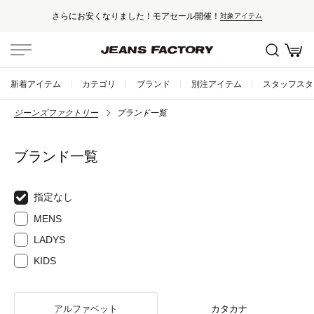
さらにお安くなりました！モアセール開催！
対象アイテム
新着アイテム
カテゴリ
ブランド
別注アイテム
スタッフスタ
ジーンズファクトリー
ブランド一覧
ブランド一覧
指定なし
MENS
LADYS
KIDS
アルファベット
カタカナ