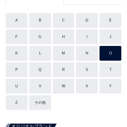
A
B
C
D
E
F
G
H
I
J
K
L
M
N
O
P
Q
R
S
T
U
V
W
X
Y
Z
その他
オリジナルブランド