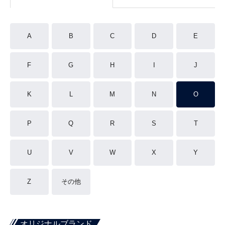
A
B
C
D
E
F
G
H
I
J
K
L
M
N
O
P
Q
R
S
T
U
V
W
X
Y
Z
その他
オリジナルブランド