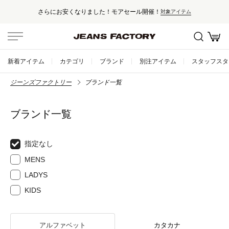
さらにお安くなりました！モアセール開催！
対象アイテム
新着アイテム
カテゴリ
ブランド
別注アイテム
スタッフスタ
ジーンズファクトリー
ブランド一覧
ブランド一覧
指定なし
MENS
LADYS
KIDS
アルファベット
カタカナ