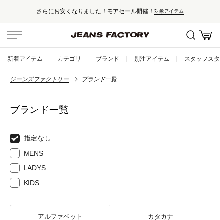
さらにお安くなりました！モアセール開催！
対象アイテム
新着アイテム
カテゴリ
ブランド
別注アイテム
スタッフスタ
ジーンズファクトリー
ブランド一覧
ブランド一覧
指定なし
MENS
LADYS
KIDS
アルファベット
カタカナ