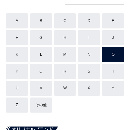
A
B
C
D
E
F
G
H
I
J
K
L
M
N
O
P
Q
R
S
T
U
V
W
X
Y
Z
その他
オリジナルブランド