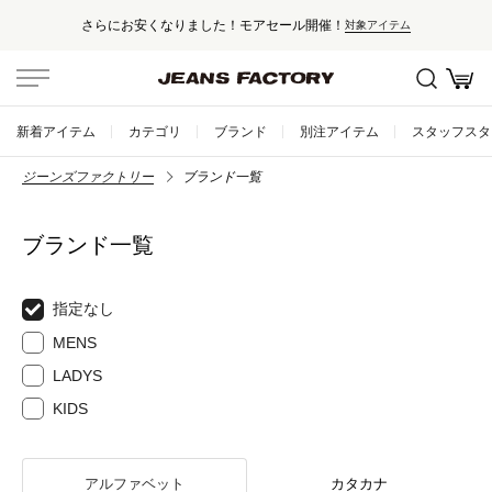
さらにお安くなりました！モアセール開催！
対象アイテム
新着アイテム
カテゴリ
ブランド
別注アイテム
スタッフスタ
ジーンズファクトリー
ブランド一覧
ブランド一覧
指定なし
MENS
LADYS
KIDS
アルファベット
カタカナ