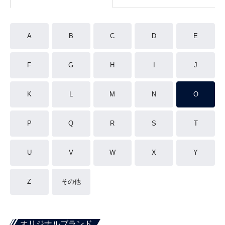
A
B
C
D
E
F
G
H
I
J
K
L
M
N
O
P
Q
R
S
T
U
V
W
X
Y
Z
その他
オリジナルブランド