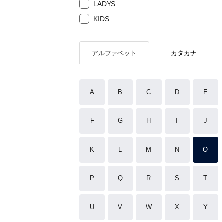
LADYS
KIDS
アルファベット
カタカナ
A
B
C
D
E
F
G
H
I
J
K
L
M
N
O
P
Q
R
S
T
U
V
W
X
Y