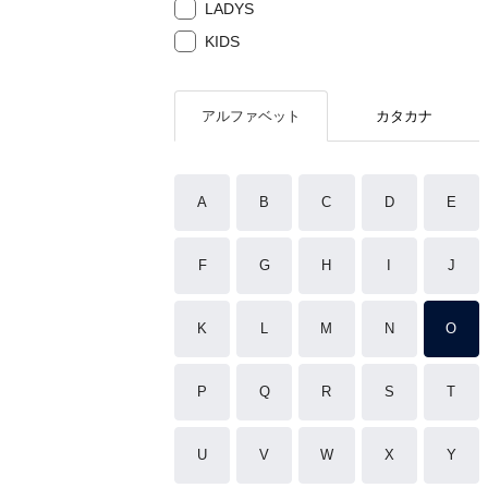
LADYS
KIDS
アルファベット
カタカナ
A
B
C
D
E
F
G
H
I
J
K
L
M
N
O
P
Q
R
S
T
U
V
W
X
Y