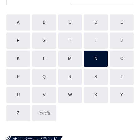
A
B
C
D
E
F
G
H
I
J
K
L
M
N
O
P
Q
R
S
T
U
V
W
X
Y
Z
その他
オリジナルブランド