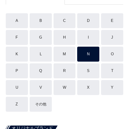
A
B
C
D
E
F
G
H
I
J
K
L
M
N
O
P
Q
R
S
T
U
V
W
X
Y
Z
その他
オリジナルブランド