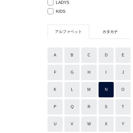
LADYS
KIDS
アルファベット
カタカナ
A
B
C
D
E
F
G
H
I
J
K
L
M
N
O
P
Q
R
S
T
U
V
W
X
Y