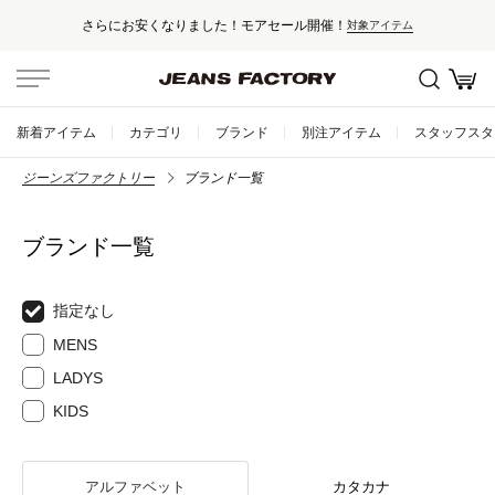
さらにお安くなりました！モアセール開催！
対象アイテム
新着アイテム
カテゴリ
ブランド
別注アイテム
スタッフスタ
ジーンズファクトリー
ブランド一覧
ブランド一覧
指定なし
MENS
LADYS
KIDS
アルファベット
カタカナ