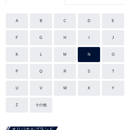
A
B
C
D
E
F
G
H
I
J
K
L
M
N
O
P
Q
R
S
T
U
V
W
X
Y
Z
その他
オリジナルブランド