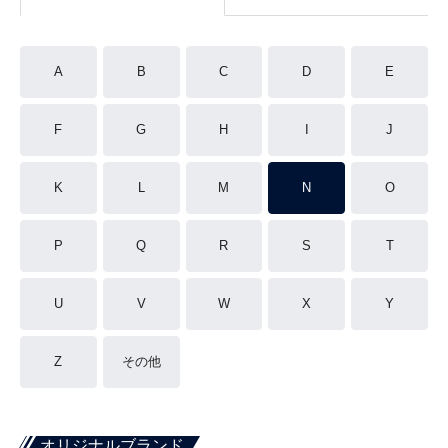
A
B
C
D
E
F
G
H
I
J
K
L
M
N
O
P
Q
R
S
T
U
V
W
X
Y
Z
その他
オリジナルブランド