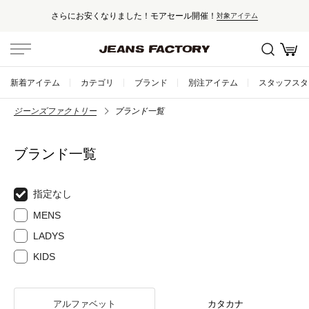
さらにお安くなりました！モアセール開催！
対象アイテム
新着アイテム
カテゴリ
ブランド
別注アイテム
スタッフスタ
ジーンズファクトリー
ブランド一覧
ブランド一覧
指定なし
MENS
LADYS
KIDS
アルファベット
カタカナ