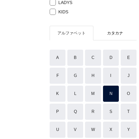
LADYS
KIDS
アルファベット
カタカナ
A
B
C
D
E
F
G
H
I
J
K
L
M
N
O
P
Q
R
S
T
U
V
W
X
Y