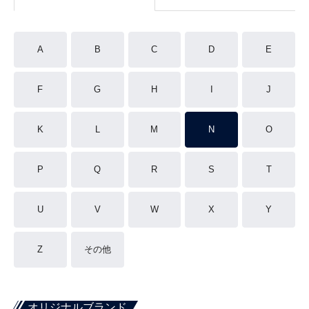
A
B
C
D
E
F
G
H
I
J
K
L
M
N
O
P
Q
R
S
T
U
V
W
X
Y
Z
その他
オリジナルブランド