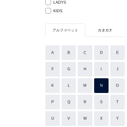
LADYS
KIDS
アルファベット
カタカナ
A
B
C
D
E
F
G
H
I
J
K
L
M
N
O
P
Q
R
S
T
U
V
W
X
Y