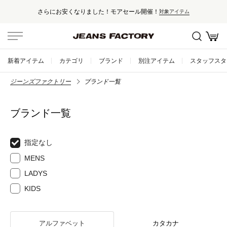
さらにお安くなりました！モアセール開催！
対象アイテム
新着アイテム
カテゴリ
ブランド
別注アイテム
スタッフスタ
ジーンズファクトリー
ブランド一覧
ブランド一覧
指定なし
MENS
LADYS
KIDS
アルファベット
カタカナ