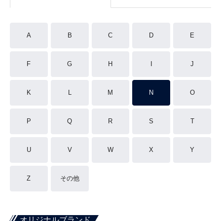
A
B
C
D
E
F
G
H
I
J
K
L
M
N
O
P
Q
R
S
T
U
V
W
X
Y
Z
その他
オリジナルブランド