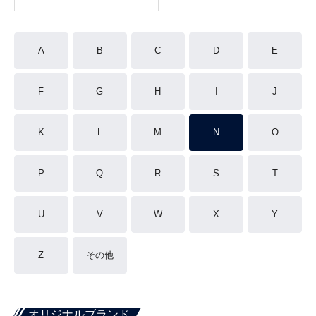
A
B
C
D
E
F
G
H
I
J
K
L
M
N
O
P
Q
R
S
T
U
V
W
X
Y
Z
その他
オリジナルブランド