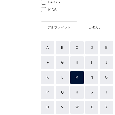
LADYS
KIDS
アルファベット
カタカナ
A
B
C
D
E
F
G
H
I
J
K
L
M
N
O
P
Q
R
S
T
U
V
W
X
Y