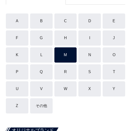
A
B
C
D
E
F
G
H
I
J
K
L
M
N
O
P
Q
R
S
T
U
V
W
X
Y
Z
その他
オリジナルブランド