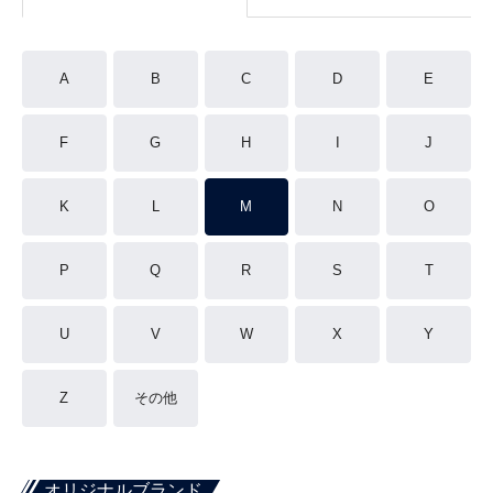
A
B
C
D
E
F
G
H
I
J
K
L
M
N
O
P
Q
R
S
T
U
V
W
X
Y
Z
その他
オリジナルブランド