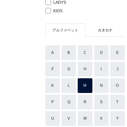
LADYS
KIDS
アルファベット
カタカナ
A
B
C
D
E
F
G
H
I
J
K
L
M
N
O
P
Q
R
S
T
U
V
W
X
Y