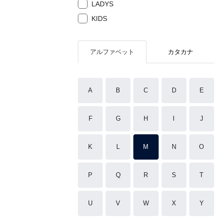
LADYS
KIDS
アルファベット
カタカナ
A
B
C
D
E
F
G
H
I
J
K
L
M
N
O
P
Q
R
S
T
U
V
W
X
Y