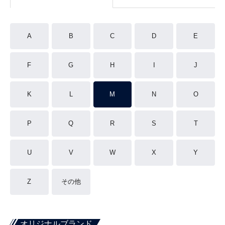
A
B
C
D
E
F
G
H
I
J
K
L
M
N
O
P
Q
R
S
T
U
V
W
X
Y
Z
その他
オリジナルブランド