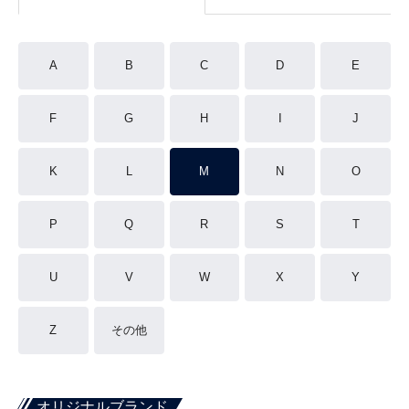
A
B
C
D
E
F
G
H
I
J
K
L
M
N
O
P
Q
R
S
T
U
V
W
X
Y
Z
その他
オリジナルブランド