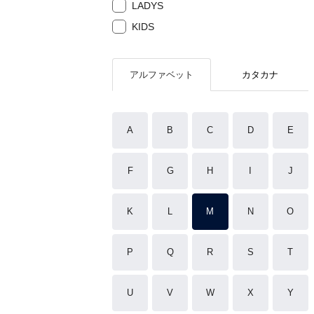
LADYS
KIDS
アルファベット
カタカナ
A
B
C
D
E
F
G
H
I
J
K
L
M
N
O
P
Q
R
S
T
U
V
W
X
Y